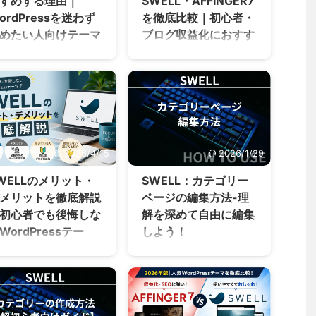
すめする理由｜
SWELL・AFFINGER7
ordPressを迷わず
を徹底比較｜初心者・
めたい人向けテーマ
ブログ収益化におすす
めのWordPressテー
ordPressでブログを始
マは？
ようとすると、必ず候
に挙がる人気テーマが
WordPressでブログやホ
WELL（スウェル） で
ームページを作るとき
。 操作が簡単と聞くけ
に、多くの方が悩むのが
本当？ 初心者でも使い
「テーマ選び」です。 特
なせる？ AFFINGER6と
に人気が高いテーマとし
2026/4/15
2026/1/29
べてどう違う？ そんな
て、 TCD SWELL
問を持つ初心者向け
AFFINGER7 があります。
WELLのメリット・
SWELL：カテゴリー
、この記事では SWELL
しかし、 「初心者にはど
メリットを徹底解説
ページの編集方法-理
おすすめできる理由 を
れが使いやすい？」 「ブ
初心者でも後悔しな
解を深めて自由に編集
かりやすく解説しま
ログで収益化するならど
WordPressテー
しよう！
。 この記事はこんな初
れ？」 「会社やお店のホ
者向けです WordPress
？
この記事ではSWELL（ス
ームページならどれがお
これから始める 難しい
ウェル）で カテゴリーペ
すすめ？」 このように迷
ordPressテーマを探し
定や操作はできるだけ
ージを自由に編集した
ってしまう方も多いので
いると、必ずと言って
けたい デザインも操作
い！ カテゴリーの編集が
はないでしょうか。
いほど候補に挙がるの
もバランスよく使いた
よくわからない・・・ と
WordPressテーマは後か
 SWELL（スウェル）