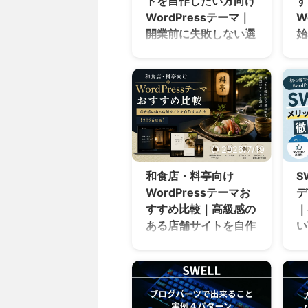
トを自作したい方向け
す
WordPressテーマ｜
W
開業前に失敗しない選
始
び方
W
め
開業を控えて「そろそろ
補
ホームページを作らない
S
と…」と考えていません
す
か？ 何を基準に選べばい
ど
いのかわからない 制作会
こ
社に頼むと高そう 自分で
2026/7/19
比
作れるのか不安 こういっ
疑
た悩みは、開業前の先生
和食店・料亭向け
S
に
ならほぼ確実にぶつかり
WordPressテーマお
デ
を
ます。 「サイトを自分で
すすめ比較｜高級感の
｜
分
作ってみようかな」 とい
ある店舗サイトを自作
い
す
う方向けに、この記事で
心
する方法【2026年
マ
はクリニック・医療サイ
を
ト向けテーマについて解
版】
W
設
説しています。 この記事
て
和食店や料亭のホームペ
避
がお勧めな方 医療サイト
い
ージは、ただ情報を載せ
性
に適したWordPressテー
が
るだけでは集客につなが