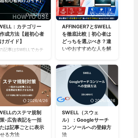
 最初のテーマ選びで失
いう方向けにカテゴリー
ら変更することもできま
す。 「評判が良いけ
したくない SWELLと
の編集方法を初心者向け
すが、デザイン修正や記
、本当に初心者向
？初心者向け ...
2026/2/7
2026/6/15
に詳しく解説していま
事装飾のやり直しが必要
？」 「デメリットはな
す。 カテゴリーの編集
になるため、できれば最
の？」 「他の人気テー
WELL：カテゴリー
AFFINGER7とSWELL
【まとめ】 ① 名前カ
初から目的に合ったテー
と比べてどう？」
作成方法【超初心者
を徹底比較｜初心者は
テゴリーの名前です②
マを選ぶこ ...
WELLを購入しようか迷
けガイド】
どっちを選ぶべき？違
スラッグURLに適した名
ている方も多いと思い
いやおすすめな人を解
称③ 親カテゴリー親カ
の記事はSWELLでカテ
す。 この記事では、
テゴリーの設定が可能
説【2026年版】
リーを作成する方法を
WELLを検討している初
④ 説明説明を入力可能
初心者向けに解説して
者〜中級者向け に、
AFFINGERの最新版
⑤ ページに表示するタ
ます。 そんな方向けに
WELLのメリット・デメ
AFFINGER7がリリースさ
イトルタイトル名を変更
テゴリーの詳細とカテ
ット 向いている人・向
れました。 テーマ選びで
可能⑥ ページ表示する
リーの作成方法などを
ていない人 他テーマと
SWELLとAFFINGERで悩
サブタイトルサブタイト
しく解説しています。
違い 最終的に「買いな
む方は多いですが、
ルを表示可能⑦ リスト
テゴリーって何？ カテ
か？」 を分かりやすく
AFFINGER7の登場でどっ
レイアウトリストのレイ
2026/4/26
2026/4/26
リーは記事の分類のこ
説しています。 SWELL
ちを選ぶべきかを改めて
アウトを設定可能⑧ 新
です。 例えば、音楽に
てどんなWordPressテ
比較していきます。 私は
WELLのステマ規制
SWELL（スウェ
着順/人気順でタブを ...
するブログを書こうと
最新版のAFFINGER7も
策-広告表記を一括
ル）：Googleサーチ
ったら 洋楽 邦楽 クラ
SWELLも両方使っていま
たは記事ごとに表示
コンソールへの登録方
シック と言った分類を
す。 使っているからこそ
えることができます。
せる方法
法
解かるデザイン・操作