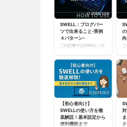
い
マを知りたい方 自作は初
で
りません。 特に現在は、
敗
心者でも可能なのか知り
ど
「おしゃれなお店か」
は
2026/1/29
たい方 自作と制作会社ど
け
「高級感があるか」 「予
ちらにしようか迷ってい
い
約しやすいか」 「料理が
SWELL：ブログパー
S
る方 医療サイトはな ...
マ
おいしそうに見えるか」
ツで出来ること‐実例
の
S
をホームページで判断さ
４パターン-
向
っ
れる時代です。 実際、初
この記事ではSWELL（ス
こ
ま
めて来店するお客様の多
ウェル）のブログパーツ
ゴ
S
くは、Google検索や
機能について知りたい方
超
心
Instagramからホームペ
向けの解説記事になりま
い
S
ージを確認しています。
す。 ブログパーツで出来
カ
リ
ホームページの重要性を
ること ブログパーツとし
ゴ
い
わかっていても 「制作会
て登録したコンテンツを
詳
の
社に依頼すると高額にな
以下の場所に簡単に表示
カ
の
りそう・・・」 「自作は
2025/6/5
させることができます。
ゴ
解
難しそう・・・」 と悩む
記事内に表示可能 カテゴ
と
っ
方も多いのではないでし
【初心者向け】
S
リーページ内に表示可能
関
...
ょうか。 そこでこの記事
SWELLの使い方を徹
対
タグページ内に表示可能
思
では、和食店・寿 ...
底解説！基本設定から
ま
ウィジェットを利用して
ッ
様々な場所に表示可能 登
考
便利機能まで
さ